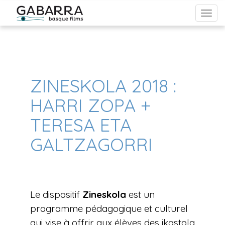
From Reels to Roulette: Unveiling the Dynamic Bond Between
Cinema, Gambling, and Pop Culture in Australia
ZINESKOLA 2018 :
HARRI ZOPA +
TERESA ETA
GALTZAGORRI
Le dispositif
Zineskola
est un
programme pédagogique et culturel
qui vise à offrir aux élèves des ikastola