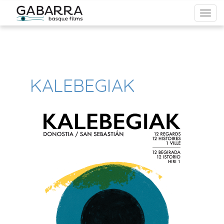
From Reels to Roulette: Unveiling the Dynamic Bond Between
Cinema, Gambling, and Pop Culture in Australia
KALEBEGIAK